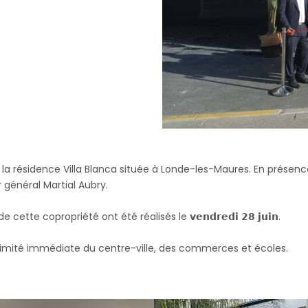
auguration de la résidence Villa Blanca située à Londe-les-Maures. En
 général Martial Aubry.
te copropriété ont été réalisés le 𝘃𝗲𝗻𝗱𝗿𝗲𝗱𝗶 𝟮𝟴 𝗷𝘂𝗶𝗻.
oximité immédiate du centre-ville, des commerces et écoles.