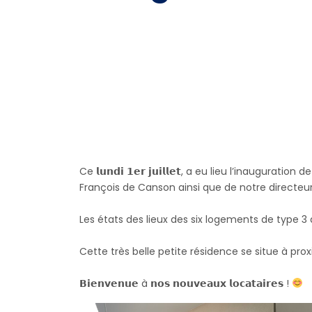
Ce 𝗹𝘂𝗻𝗱𝗶 𝟭𝗲𝗿 𝗷𝘂𝗶𝗹𝗹𝗲𝘁, a eu lieu l’in
François de Canson ainsi que de notre directeur
Les états des lieux des six logements de type 3 de cet
Cette très belle petite résidence se situe à pr
𝗕𝗶𝗲𝗻𝘃𝗲𝗻𝘂𝗲 à 𝗻𝗼𝘀 𝗻𝗼𝘂𝘃𝗲𝗮𝘂𝘅 𝗹𝗼𝗰𝗮𝘁𝗮𝗶𝗿𝗲𝘀 !